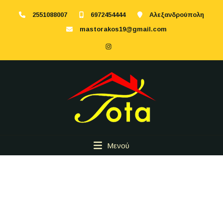
2551088007
6972454444
Αλεξανδρούπολη
mastorakos19@gmail.com
Μενού